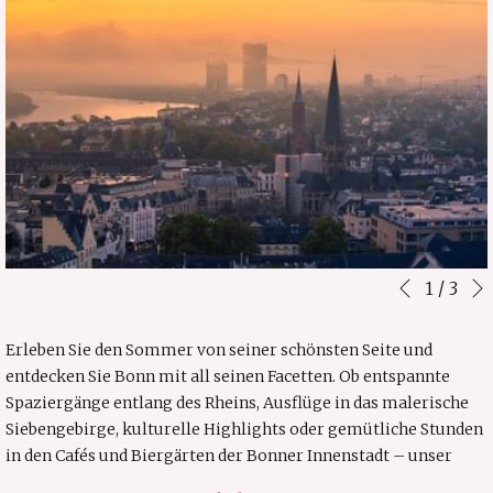
Diashow-
Durch
1
/
3
Vorherig
Steuertasten
Klicken
auf
Erleben Sie den Sommer von seiner schönsten Seite und
die
entdecken Sie Bonn mit all seinen Facetten. Ob entspannte
folgenden
Spaziergänge entlang des Rheins, Ausflüge in das malerische
Links
Siebengebirge, kulturelle Highlights oder gemütliche Stunden
wird
in den Cafés und Biergärten der Bonner Innenstadt – unser
der
Sommerangebot macht Ihren Aufenthalt besonders attraktiv.